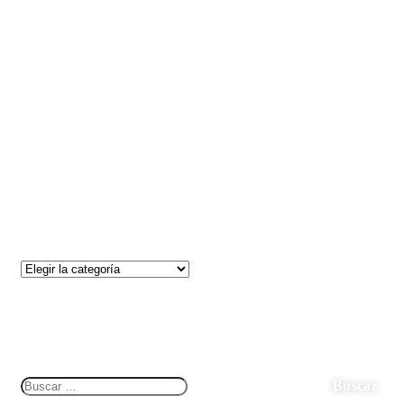
Con más de 20 años de experiencia y la satisfacción de los
clientes nos abalan. Somos Showroom certificado LOXONE y
distribuidor oficial de Bizkaia
Categories
Search