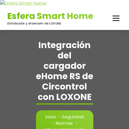
Saltar
al
Esfera Smart Home
contenido
Distribuidor y showroom de LOXONE
Integración
del
cargador
eHome RS de
Circontrol
con LOXONE
Inicio
-
Seguridad
-
Alarmas
-