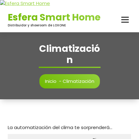
Saltar
al
Esfera Smart Home
contenido
Distribuidor y showroom de LOXONE
Climatizació
n
Inicio
-
Climatización
La automatización del clima te sorprenderá…