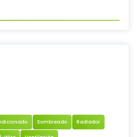
ndicionado
Sombreado
Radiador