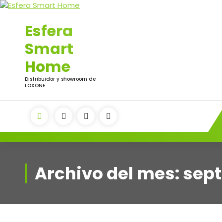
Saltar
al
Esfera
contenido
Smart
Home
Distribuidor y showroom de
LOXONE
Archivo del mes: sep