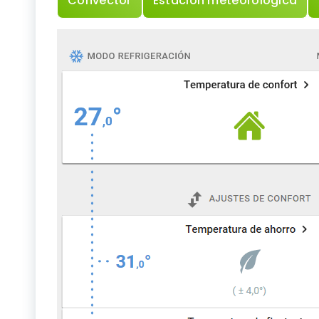
Convector
Estación meteorologica