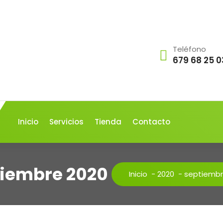
Teléfono
679 68 25 0
Inicio
Servicios
Tienda
Contacto
tiembre 2020
Inicio
-
2020
-
septiemb