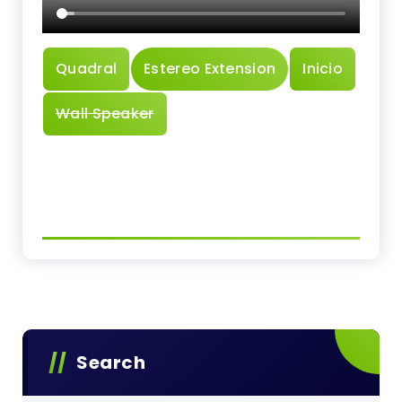
Quadral
Estereo Extension
Inicio
Wall Speaker
Search