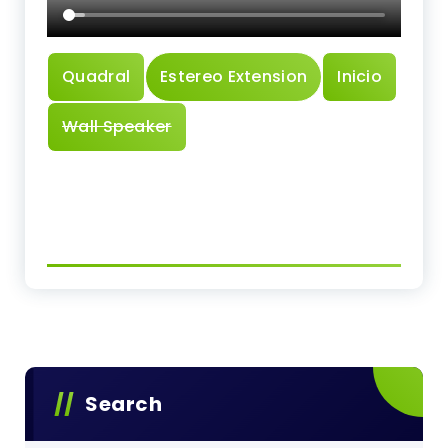
Quadral
Estereo Extension
Inicio
Wall Speaker
Search